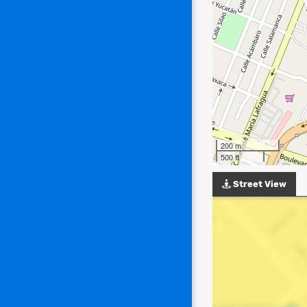
200 m
500 ft
Street View