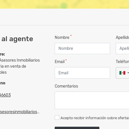
*
 al agente
Nombre
Apelli
re:
Asesores Inmobiliarios
*
Email
Teléfo
ia en venta de
bles
ono
Comentarios
46603
soresinmobiliarios@gmail.com
Acepto recibir información sobre ofertas