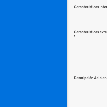
Características inter
Características ext
:
Descripción Adiciona