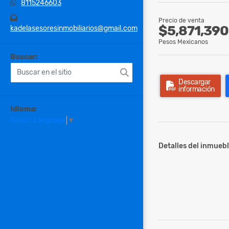
8115246603
Precio de venta
$5,871,390
kadelasesoresinmobiliarios@gmail.com
Pesos Mexicanos
Buscar:
Descargar
información
Idioma:
Select Language
▼
Detalles del inmuebl