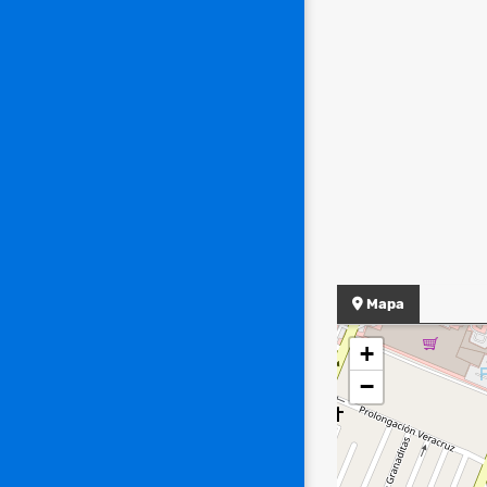
Mapa
+
−