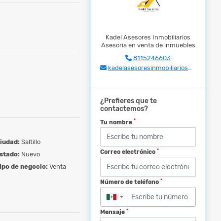
Kadel Asesores Inmobiliarios
Asesoria en venta de inmuebles
8115246603
kadelasesoresinmobiliarios@gmail.com
¿Prefieres que te
contactemos?
*
Tu nombre
iudad:
Saltillo
*
Correo electrónico
stado:
Nuevo
ipo de negocio:
Venta
*
Número de teléfono
▼
*
Mensaje