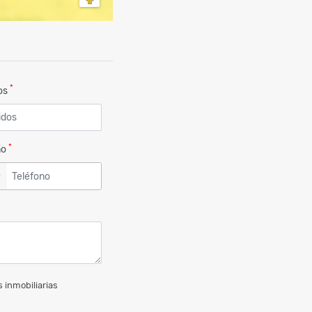
*
dos
*
no
▼
 inmobiliarias