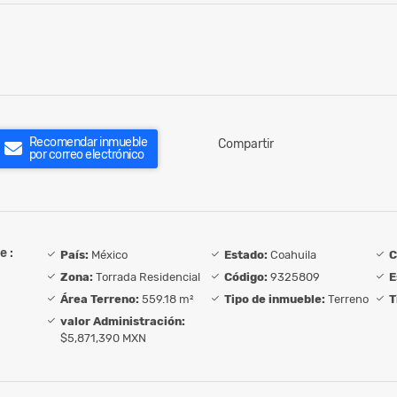
Recomendar inmueble
Compartir
por correo electrónico
e :
País:
México
Estado:
Coahuila
C
Zona:
Torrada Residencial
Código:
9325809
E
Área Terreno:
559.18 m²
Tipo de inmueble:
Terreno
T
valor Administración:
$5,871,390 MXN