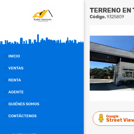
TERRENO EN 
Código.
9325809
INICIO
VENTAS
RENTA
AGENTE
QUIÉNES SOMOS
CONTÁCTENOS
Google
Street Vie