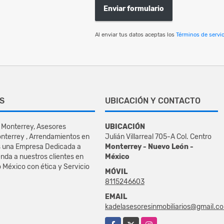
Enviar formulario
Al enviar tus datos aceptas los
Términos de servic
S
UBICACIÓN Y CONTACTO
 Monterrey, Asesores
UBICACIÓN
onterrey , Arrendamientos en
Julián Villarreal 705-A Col. Centro
s una Empresa Dedicada a
Monterrey - Nuevo León -
enda a nuestros clientes en
México
 México con ética y Servicio
MÓVIL
8115246603
EMAIL
kadelasesoresinmobiliarios@gmail.c
Facebook
X
Instagram