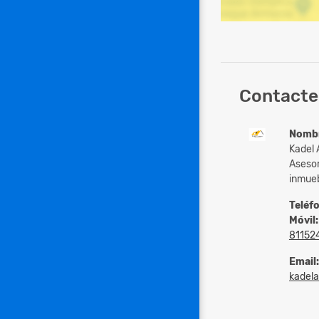
Contacte
Nomb
Kadel 
Asesor
inmue
Teléf
Móvil:
81152
Email:
kadelase