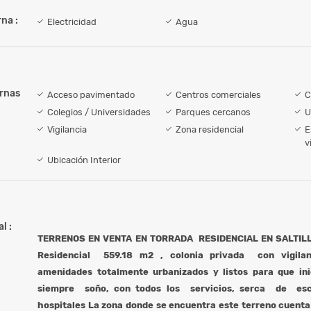
na :
Electricidad
Agua
ernas
Acceso pavimentado
Centros comerciales
C
Colegios / Universidades
Parques cercanos
U
Vigilancia
Zona residencial
E
v
Ubicación Interior
l :
TERRENOS EN VENTA EN TORRADA RESIDENCIAL EN SALTILLO
Residencial 559.18 m2 , colonia privada con vigila
amenidades totalmente urbanizados y listos para que in
siempre soño, con todos los servicios, serca de esc
hospitales La zona donde se encuentra este terreno cuenta 