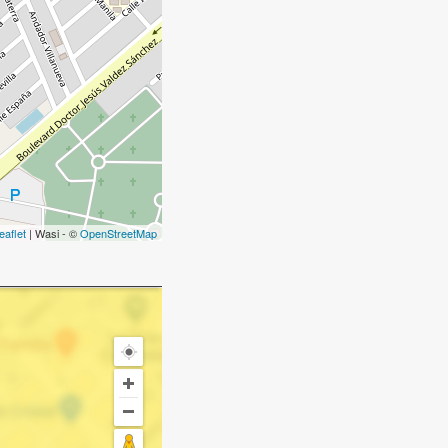
eaflet
| Wasi - ©
OpenStreetMap