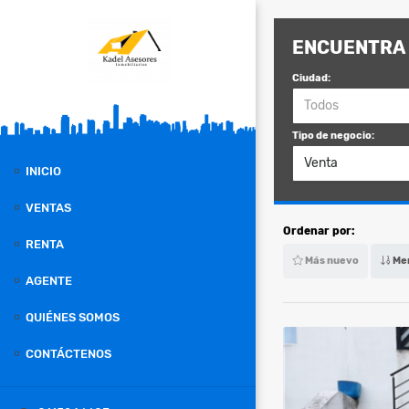
ENCUENTRA 
Ciudad:
Todos
Tipo de negocio:
Venta
INICIO
VENTAS
Ordenar por:
RENTA
Más nuevo
Men
AGENTE
QUIÉNES SOMOS
CONTÁCTENOS