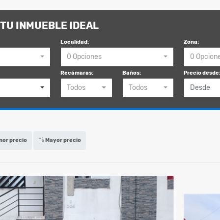
TU INMUEBLE IDEAL
Localidad:
Zona:
0 Opciones
0 Opcion
Recámaras:
Baños:
Precio desde
Todos
Todos
or precio
Mayor precio