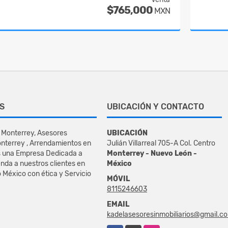
$765,000
MXN
S
UBICACIÓN Y CONTACTO
 Monterrey, Asesores
UBICACIÓN
onterrey , Arrendamientos en
Julián Villarreal 705-A Col. Centro
s una Empresa Dedicada a
Monterrey - Nuevo León -
enda a nuestros clientes en
México
 México con ética y Servicio
MÓVIL
8115246603
EMAIL
kadelasesoresinmobiliarios@gmail.c