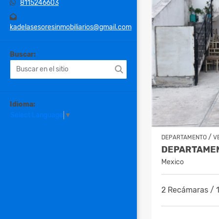
8115246603
kadelasesoresinmobiliarios@gmail.com
Buscar:
Idioma:
Select Language
▼
/
DEPARTAMENTO
V
Mexico
2 Recámaras / 1