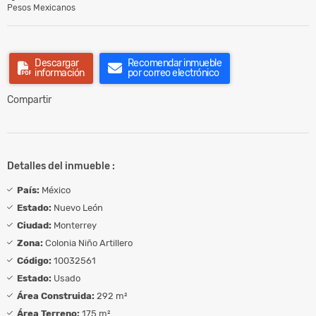
Pesos Mexicanos
Descargar
Recomendar inmueble
información
por correo electrónico
Compartir
Detalles del inmueble :
País:
México
Estado:
Nuevo León
Ciudad:
Monterrey
Zona:
Colonia Niño Artillero
Código:
10032561
Estado:
Usado
Área Construida:
292 m²
Área Terreno:
175 m²