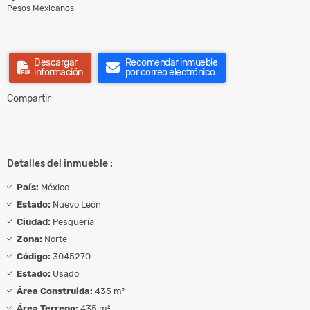
Pesos Mexicanos
Descargar
Recomendar inmueble
información
por correo electrónico
Compartir
Detalles del inmueble :
País:
México
Estado:
Nuevo León
Ciudad:
Pesquería
Zona:
Norte
Código:
3045270
Estado:
Usado
Área Construida:
435 m²
Área Terreno:
435 m²