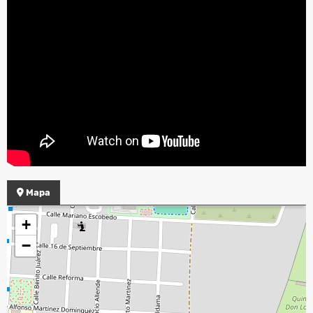
Mapa
+
−