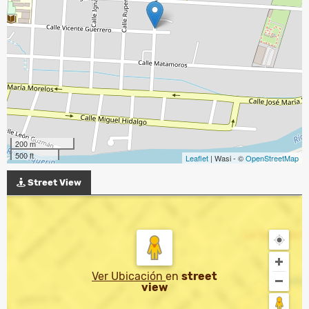
200 m
500 ft
Leaflet
| Wasi - ©
OpenStreetMap
Street View
Ver Ubicación
en
street
view